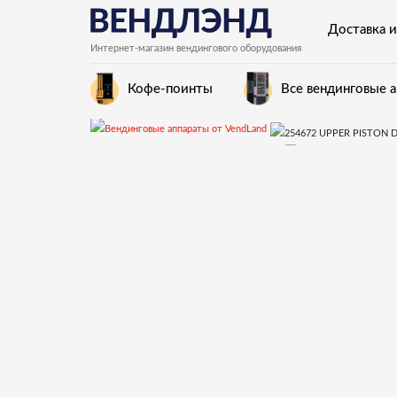
Доставка и
Интернет-магазин вендингового оборудования
Кофе-поинты
Все вендинговые 
Запчасти для вендинговых автоматов Necta
254672 UPPER PISTON D.46