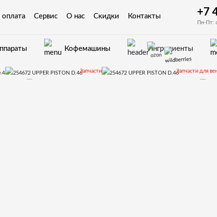
+7 
 оплата
Сервис
О нас
Скидки
Контакты
Пн-Пт: 
аппараты
Кофемашины
Ингредиенты
Запчасти
Запчасти для ве
KREA
Запчасти и деталировки для Necta KREA