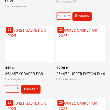
D.38
На складе: 14
Нет в наличии
−
+
В корзину
26
23
₽
₽
313
2294
254657 SCRAPER D38
254672 UPPER PISTON D.46
На складе: 26
Нет в наличии
−
+
В корзину
23
20