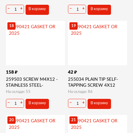
−
+
−
+
В корзину
В корзину
18
19
₽
₽
158
42
259503 SCREW M4X12 -
255034 PLAIN TIP SELF-
STAINLESS STEEL-
TAPPING SCREW 4X12
На складе: 55
На складе: 86
−
+
−
+
В корзину
В корзину
20
21