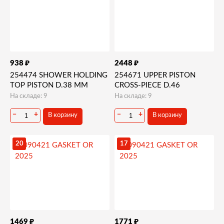
₽
₽
938
2448
254474 SHOWER HOLDING
254671 UPPER PISTON
TOP PISTON D.38 MM
CROSS-PIECE D.46
На складе: 9
На складе: 9
−
+
−
+
В корзину
В корзину
20
17
₽
₽
1469
1771