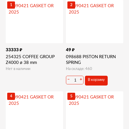
1
2
₽
₽
33333
49
254325 COFFEE GROUP
098688 PISTON RETURN
Z4000 ø 38 mm
SPRING
Нет в наличии
На складе: 460
−
+
В корзину
4
5