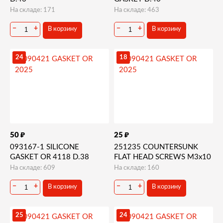
На складе: 171
На складе: 463
−
+
−
+
В корзину
В корзину
24
18
₽
₽
50
25
093167-1 SILICONE
251235 COUNTERSUNK
GASKET OR 4118 D.38
FLAT HEAD SCREWS M3x10
На складе: 609
На складе: 160
−
+
−
+
В корзину
В корзину
25
24