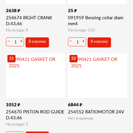
₽
₽
2638
25
254674 RIGHT CRANK
091959 Benzing collar diam
D.43,46
mm4
На складе: 8
На складе: 142
−
+
−
+
В корзину
В корзину
31
32
₽
₽
1052
6844
254670 PISTON ROD GUIDE
254552 RATIOMOTOR 24V
D.43,46
Нет в наличии
На складе: 2