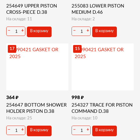
254649 UPPER PISTON
255083 LOWER PISTON
CROSS-PIECE D.38
MEDIUM D.46
На складе: 11
На складе: 2
−
+
−
+
В корзину
В корзину
17
15
₽
₽
364
998
254647 BOTTOM SHOWER
254327 TRACE FOR PISTON
HOLDER PISTON D.38
COMMAND D.38
На складе: 25
На складе: 10
−
+
−
+
В корзину
В корзину