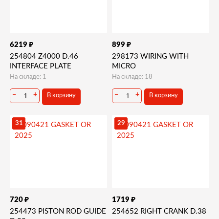
₽
₽
6219
899
254804 Z4000 D.46
298173 WIRING WITH
INTERFACE PLATE
MICRO
На складе: 1
На складе: 18
−
+
−
+
В корзину
В корзину
31
29
₽
₽
720
1719
254473 PISTON ROD GUIDE
254652 RIGHT CRANK D.38