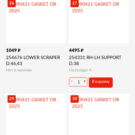
26
27
₽
₽
1049
4495
254676 LOWER SCRAPER
254331 RH-LH SUPPORT
D.46,43
D.38
Нет в наличии
На складе: 4
−
+
В корзину
29
30