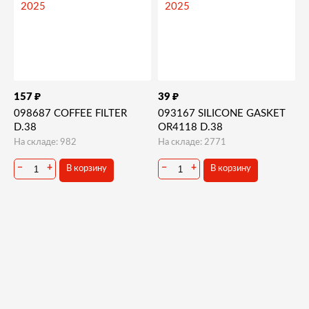
₽
₽
157
39
098687 COFFEE FILTER
093167 SILICONE GASKET
D.38
OR4118 D.38
На складе: 982
На складе: 2771
−
+
−
+
В корзину
В корзину