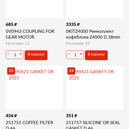
₽
₽
685
3335
0V0943 COUPLING FOR
0KITZ4000 Ремкоплект
GEAR MOTOR
кофеблока Z4000 D 38mm
На складе: 52
На складе: 10
−
+
−
+
В корзину
В корзину
25
24
₽
₽
456
351
251755 COFFEE FILTER
251757 SILICONE OR SEAL
D.46
GASKET D.46