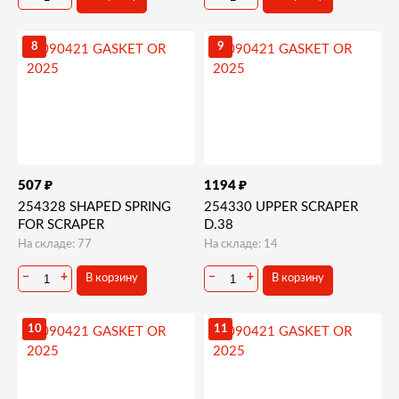
8
9
₽
₽
507
1194
254328 SHAPED SPRING
254330 UPPER SCRAPER
FOR SCRAPER
D.38
На складе: 77
На складе: 14
−
+
−
+
В корзину
В корзину
10
11