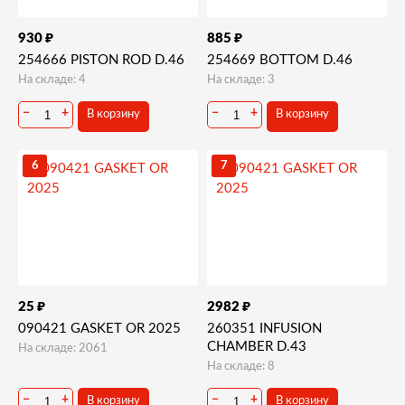
₽
₽
930
885
254666 PISTON ROD D.46
254669 BOTTOM D.46
На складе: 4
На складе: 3
−
+
−
+
В корзину
В корзину
6
7
₽
₽
25
2982
090421 GASKET OR 2025
260351 INFUSION
CHAMBER D.43
На складе: 2061
На складе: 8
−
+
−
+
В корзину
В корзину