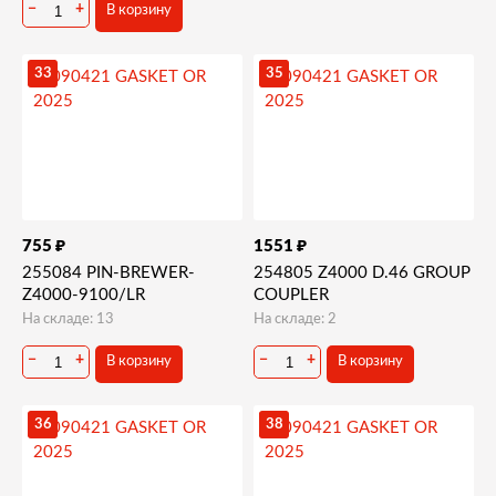
−
+
В корзину
33
35
₽
₽
755
1551
255084 PIN-BREWER-
254805 Z4000 D.46 GROUP
Z4000-9100/LR
COUPLER
На складе: 13
На складе: 2
−
+
−
+
В корзину
В корзину
36
38