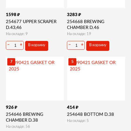
₽
₽
1598
3283
254677 UPPER SCRAPER
254668 BREWING
D.43,46
CHAMBER D.46
На складе: 9
На складе: 19
−
+
−
+
В корзину
В корзину
7
5
₽
₽
926
414
254646 BREWING
254648 BOTTOM D.38
CHAMBER D.38
На складе: 5
На складе: 56