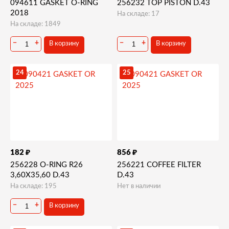
094611 GASKET O-RING
256232 TOP PISTON D.43
2018
На складе: 17
На складе: 1849
−
+
−
+
В корзину
В корзину
24
25
₽
₽
182
856
256228 O-RING R26
256221 COFFEE FILTER
3,60X35,60 D.43
D.43
На складе: 195
Нет в наличии
−
+
В корзину