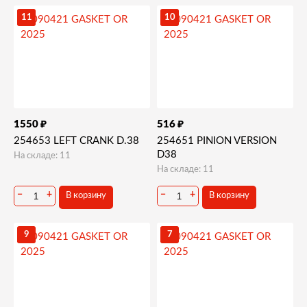
11
10
₽
₽
1550
516
254653 LEFT CRANK D.38
254651 PINION VERSION
D38
На складе: 11
На складе: 11
−
+
−
+
В корзину
В корзину
9
7