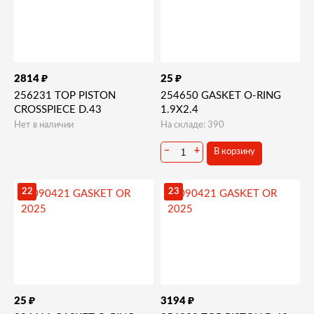
₽
₽
2814
25
256231 TOP PISTON
254650 GASKET O-RING
CROSSPIECE D.43
1.9X2.4
Нет в наличии
На складе: 390
−
+
В корзину
22
23
₽
₽
25
3194