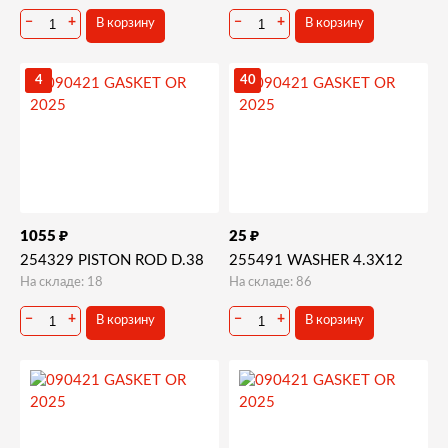
−
+
−
+
В корзину
В корзину
4
40
₽
₽
1055
25
254329 PISTON ROD D.38
255491 WASHER 4.3X12
На складе: 18
На складе: 86
−
+
−
+
В корзину
В корзину