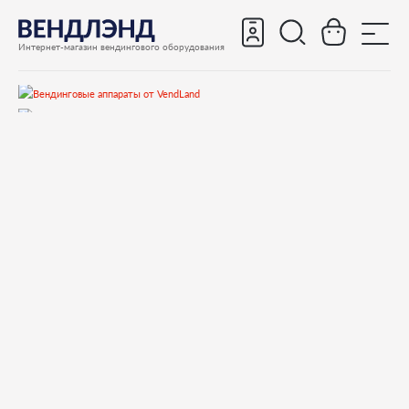
Интернет-магазин вендингового оборудования
Запчасти
Запчасти для вендинговых автоматов
Запчасти для вендинговых автоматов Necta
KREA
Запчасти и деталировки для Necta KREA
1.Дверь
255455 CHROME-PLATED SELECT KEY