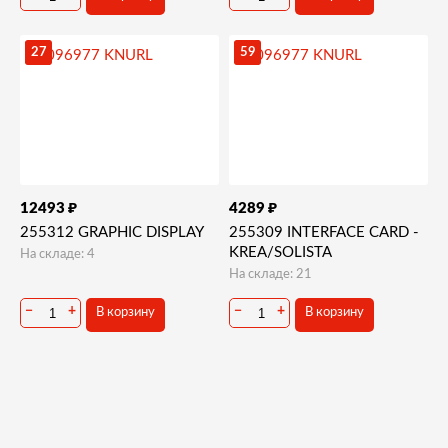
27
59
₽
₽
12493
4289
255312 GRAPHIC DISPLAY
255309 INTERFACE CARD -
KREA/SOLISTA
На складе: 4
На складе: 21
−
+
−
+
В корзину
В корзину