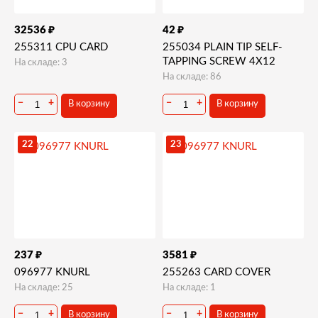
₽
₽
32536
42
255311 CPU CARD
255034 PLAIN TIP SELF-
TAPPING SCREW 4X12
На складе: 3
На складе: 86
−
+
−
+
В корзину
В корзину
22
23
₽
₽
237
3581
096977 KNURL
255263 CARD COVER
На складе: 25
На складе: 1
−
+
−
+
В корзину
В корзину