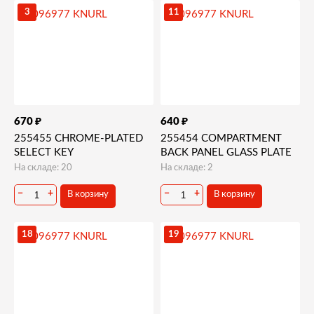
3
11
₽
₽
670
640
255455 CHROME-PLATED
255454 COMPARTMENT
SELECT KEY
BACK PANEL GLASS PLATE
На складе: 20
На складе: 2
−
+
−
+
В корзину
В корзину
18
19