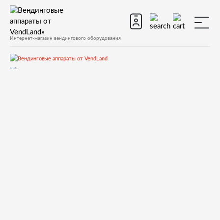
Интернет-магазин вендингового оборудования
Запчасти
Запчасти для вендинговых автоматов
Запчасти для вендинговых автоматов Necta
Opera
Запчасти и деталировки для Necta Opera
11.Гидравлическая система
257106 10W SOLUBLE COIL WIDTH 2 - HIGHT 29,5 MM DE