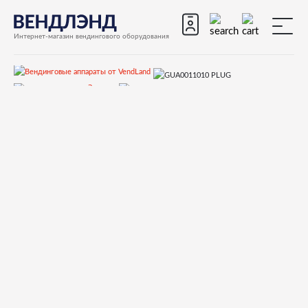
Интернет-магазин вендингового оборудования
Запчасти
Запчасти для вендинговых автоматов
Запчасти для вендинговых автоматов Rhea Vendors
EUROPA
Запчасти и деталировки для Rhea Vendors EUROPA
CONTROL PANEL
GUA0011010 PLUG