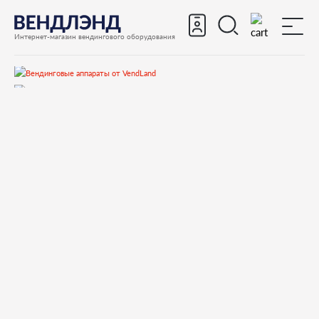
Интернет-магазин вендингового оборудования
Запчасти
Запчасти для вендинговых автоматов
Запчасти для вендинговых автоматов Bianchi
LEI200
Запчасти и деталировки для Bianchi LEI200
1 Дверь снаружи
26060012-01 PUSH-BUTTON PANEL 12 BUTTONS