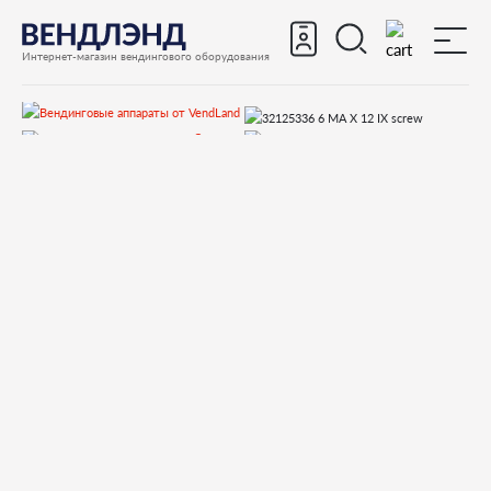
Интернет-магазин вендингового оборудования
Запчасти
Запчасти для вендинговых автоматов
Запчасти для вендинговых автоматов Bianchi
LEI400
Запчасти и деталировки для Bianchi LEI400
11-Бойлер
32125336 6 MA X 12 IX screw