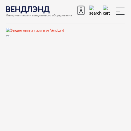
Интернет-магазин вендингового оборудования
Запчасти
Запчасти для вендинговых автоматов
Запчасти для вендинговых автоматов Saeco
Diamante
Запчасти и деталировки для Saeco Diamante
10)Контейнеры, моторы выдачи
9110032060 ASS.CONTENITORE ZUCCHERO 8P