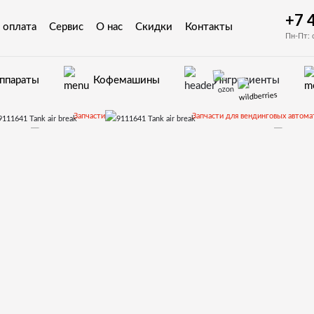
+7 
 оплата
Сервис
О нас
Скидки
Контакты
Пн-Пт: 
аппараты
Кофемашины
Ингредиенты
Запчасти
Запчасти для вендинговых автома
Diamante
Запчасти и деталировки для Saeco Diamante