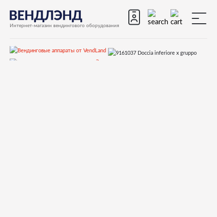
Интернет-магазин вендингового оборудования
Запчасти
Запчасти для вендинговых автоматов
Запчасти для вендинговых автоматов Saeco
Diamante
Запчасти и деталировки для Saeco Diamante
18)Кофеблок 9 грамм
9161037 Doccia inferiore x gruppo