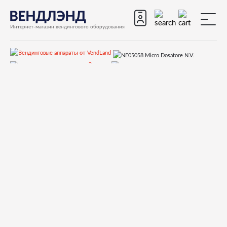
Интернет-магазин вендингового оборудования
Запчасти
Запчасти для вендинговых автоматов
Запчасти для вендинговых автоматов Saeco
Quarzo 500
Запчасти и деталировки для Saeco Quarzo 500
14)Кофемолка
NE05058 Micro Dosatore N.V.