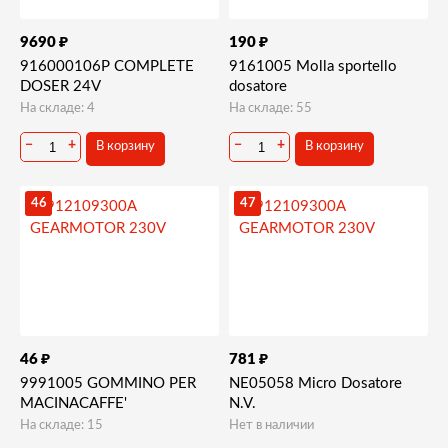
₽
₽
9690
190
916000106P COMPLETE
9161005 Molla sportello
DOSER 24V
dosatore
На складе: 4
На складе: 55
−
+
−
+
В корзину
В корзину
46
47
₽
₽
46
781
9991005 GOMMINO PER
NE05058 Micro Dosatore
MACINACAFFE'
N.V.
На складе: 15
Нет в наличии