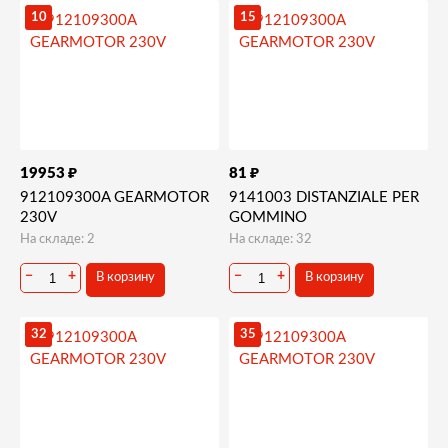
10
15
₽
₽
19953
81
912109300A GEARMOTOR
9141003 DISTANZIALE PER
230V
GOMMINO
На складе: 2
На складе: 32
−
+
−
+
В корзину
В корзину
32
35