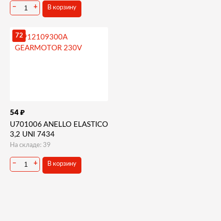
−
+
В корзину
72
₽
54
U701006 ANELLO ELASTICO
3,2 UNI 7434
На складе: 39
−
+
В корзину