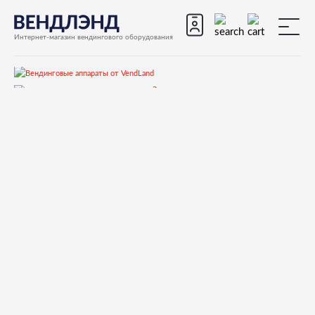
Интернет-магазин вендингового оборудования
Запчасти
Запчасти для вендинговых автоматов
Запчасти для вендинговых автоматов Saeco
Diamante
Запчасти и деталировки для Saeco Diamante
1)Корпус
NV01002 Foot d.34 h.35 with nut m10