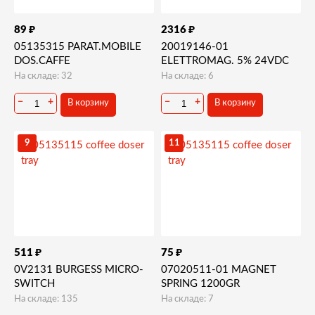
₽
₽
89
2316
05135315 PARAT.MOBILE
20019146-01
DOS.CAFFE
ELETTROMAG. 5% 24VDC
На складе: 32
На складе: 6
−
+
−
+
В корзину
В корзину
9
11
₽
₽
511
75
0V2131 BURGESS MICRO-
07020511-01 MAGNET
SWITCH
SPRING 1200GR
На складе: 135
На складе: 7