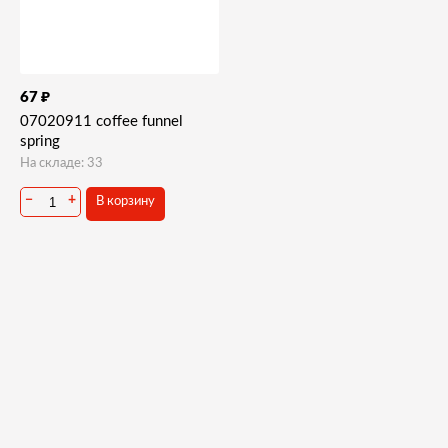
₽
67
07020911 coffee funnel
spring
На складе: 33
−
+
В корзину