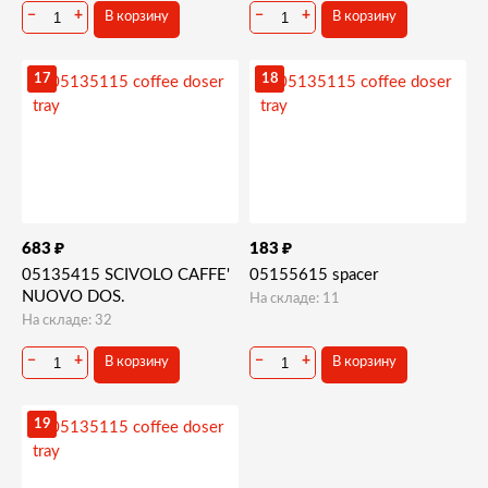
−
+
−
+
В корзину
В корзину
17
18
₽
₽
683
183
05135415 SCIVOLO CAFFE'
05155615 spacer
NUOVO DOS.
На складе: 11
На складе: 32
−
+
−
+
В корзину
В корзину
19