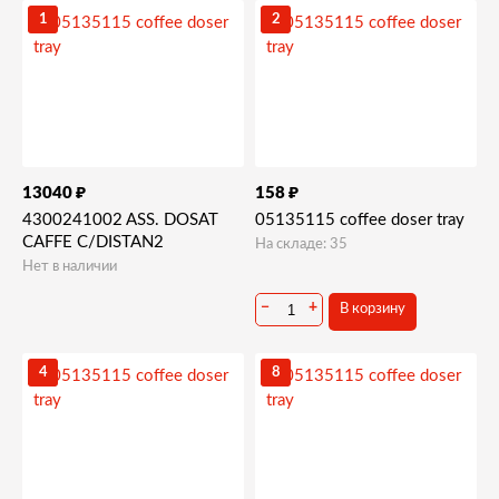
1
2
₽
₽
13040
158
4300241002 ASS. DOSAT
05135115 coffee doser tray
CAFFE C/DISTAN2
На складе: 35
Нет в наличии
−
+
В корзину
4
8