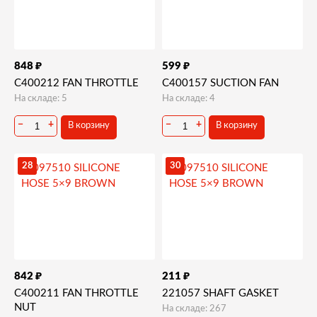
₽
₽
848
599
C400212 FAN THROTTLE
C400157 SUCTION FAN
На складе: 5
На складе: 4
−
+
−
+
В корзину
В корзину
28
30
₽
₽
842
211
C400211 FAN THROTTLE
221057 SHAFT GASKET
NUT
На складе: 267