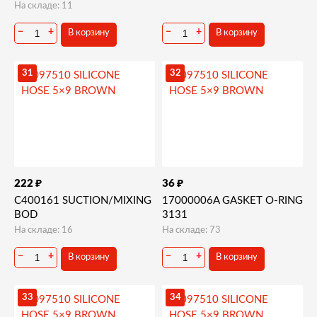
На складе: 11
−
+
−
+
В корзину
В корзину
31
32
₽
₽
222
36
C400161 SUCTION/MIXING
17000006A GASKET O-RING
BOD
3131
На складе: 16
На складе: 73
−
+
−
+
В корзину
В корзину
33
34