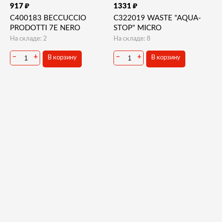
₽
₽
917
1331
C400183 BECCUCCIO
C322019 WASTE "AQUA-
PRODOTTI 7E NERO
STOP" MICRO
На складе: 2
На складе: 8
−
+
−
+
В корзину
В корзину