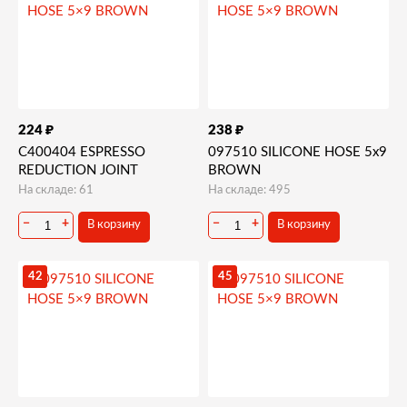
₽
₽
224
238
C400404 ESPRESSO
097510 SILICONE HOSE 5x9
REDUCTION JOINT
BROWN
На складе: 61
На складе: 495
−
+
−
+
В корзину
В корзину
42
45