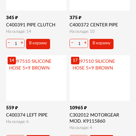
₽
₽
345
375
C400391 PIPE CLUTCH
C400372 CENTER PIPE
На складе: 14
На складе: 10
−
+
−
+
В корзину
В корзину
14
17
₽
₽
559
10965
C400374 LEFT PIPE
C302012 MOTORGEAR
MOD. K9115860
На складе: 6
На складе: 4