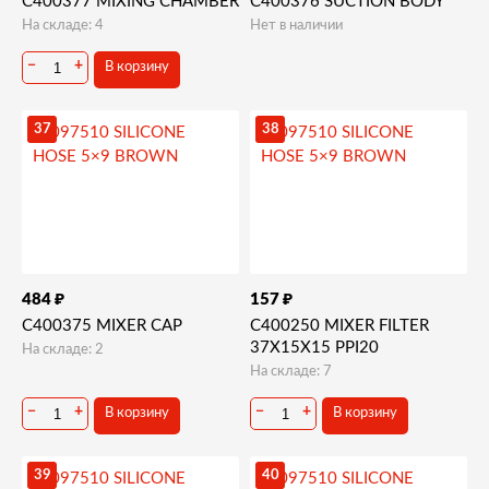
C400377 MIXING CHAMBER
C400376 SUCTION BODY
На складе: 4
Нет в наличии
−
+
В корзину
37
38
₽
₽
484
157
C400375 MIXER CAP
C400250 MIXER FILTER
37X15X15 PPI20
На складе: 2
На складе: 7
−
+
−
+
В корзину
В корзину
39
40