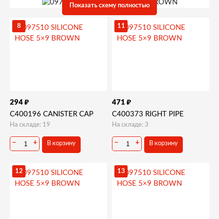
Канистра-мотор-редуктор-миксер
Показать схему полностью
8
11
₽
₽
294
471
C400196 CANISTER CAP
C400373 RIGHT PIPE
На складе: 19
На складе: 3
−
+
−
+
В корзину
В корзину
12
13