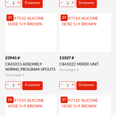
−
+
−
+
В корзину
В корзину
21
24
₽
₽
23945
13507
C845013 ASSEMBLY
C845022 MIXER UNIT
WIRING PROGRAM SPOUTS
На складе: 6
На складе: 1
−
+
−
+
В корзину
В корзину
26
27