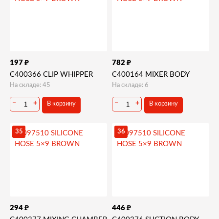
₽
₽
197
782
C400366 CLIP WHIPPER
C400164 MIXER BODY
На складе: 45
На складе: 6
−
+
−
+
В корзину
В корзину
35
36
₽
₽
294
446