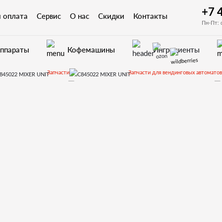
+7 
и оплата
Сервис
О нас
Скидки
Контакты
Пн-Пт: 
аппараты
Кофемашины
Ингредиенты
Запчасти
Запчасти для вендинговых автоматов
еталировки для Fas Winning
Канистра-мотор-редуктор-миксер