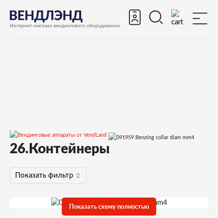
Интернет-магазин вендингового оборудования
26.Контейнеры
Запчасти
Запчасти для вендинговых автоматов
Запчасти для вендинговых автоматов Necta
Показать фильтр
ASTRO
Запчасти и деталировки для Necta ASTRO
26.Контейнеры
Показать схему полностью