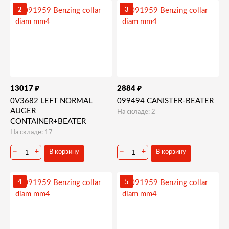
2
3
₽
₽
13017
2884
0V3682 LEFT NORMAL
099494 CANISTER-BEATER
AUGER
На складе: 2
CONTAINER+BEATER
На складе: 17
−
+
−
+
В корзину
В корзину
4
5