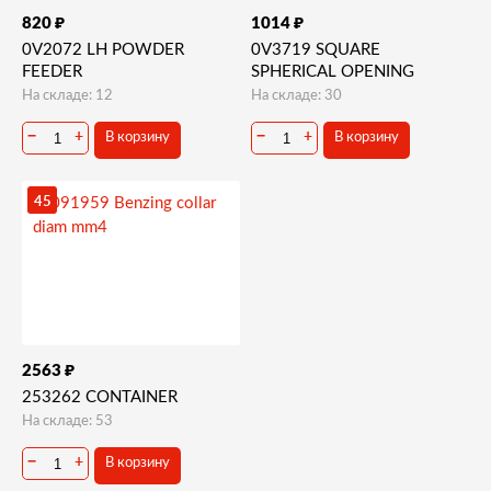
₽
₽
820
1014
0V2072 LH POWDER
0V3719 SQUARE
FEEDER
SPHERICAL OPENING
На складе: 12
На складе: 30
−
+
−
+
В корзину
В корзину
45
₽
2563
253262 CONTAINER
На складе: 53
−
+
В корзину