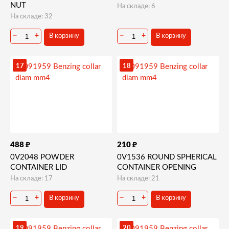
NUT
На складе: 6
На складе: 32
−
+
−
+
В корзину
В корзину
17
18
₽
₽
488
210
0V2048 POWDER
0V1536 ROUND SPHERICAL
CONTAINER LID
CONTAINER OPENING
На складе: 17
На складе: 21
−
+
−
+
В корзину
В корзину
19
20