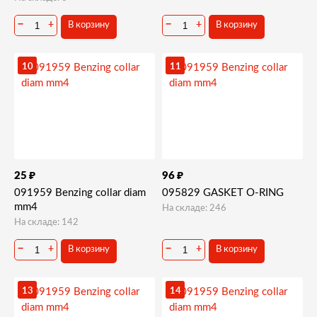
−
+
−
+
В корзину
В корзину
10
11
₽
₽
25
96
091959 Benzing collar diam
095829 GASKET O-RING
mm4
На складе: 246
На складе: 142
−
+
−
+
В корзину
В корзину
13
14