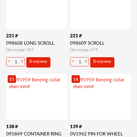
₽
₽
221
221
098608 LONG SCROLL
098609 SCROLL
На складе: 167
На складе: 274
−
+
−
+
В корзину
В корзину
15
16
₽
₽
138
139
095849 CONTAINER RING
0V1962 PIN FOR WHEEL