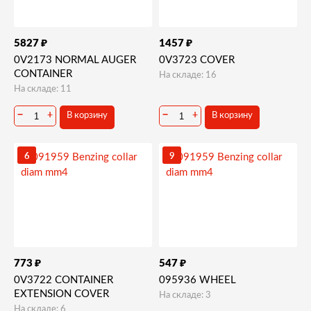
₽
₽
5827
1457
0V2173 NORMAL AUGER
0V3723 COVER
CONTAINER
На складе: 16
На складе: 11
−
+
−
+
В корзину
В корзину
6
9
₽
₽
773
547
0V3722 CONTAINER
095936 WHEEL
EXTENSION COVER
На складе: 3
На складе: 6