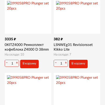
₽
₽
3335
382
0KITZ4000 Ремкоплект
LSNWEg31 Revisionsset
кофеблока Z4000 D 38mm
Kikko Lite
На складе: 10
На складе: 7
−
+
−
+
В корзину
В корзину