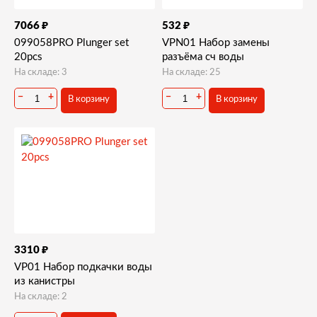
₽
₽
7066
532
099058PRO Plunger set
VPN01 Набор замены
20pcs
разъёма сч воды
На складе: 3
На складе: 25
−
+
−
+
В корзину
В корзину
₽
3310
VP01 Набор подкачки воды
из канистры
На складе: 2