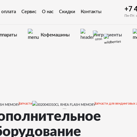
+7 
 оплата
Сервис
О нас
Скидки
Контакты
Пн-Пт: 
аппараты
Кофемашины
Ингредиенты
Запчасти
Запчасти для вендинговых 
ополнительное
CINO XS GRANDE
Дополн
борудование