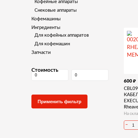
Кофейные аппараты
Снековые аппараты
Кофемашины
Ингредиенты
Для кофейных аппаратов
Для кофемашин
Запчасти
Стоимость
₽
600
CBL09
КАБЕ
EXECU
Rheav
На скла
−