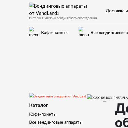
Доставка и
Интернет-магазин вендингового оборудования
Кофе-поинты
Все вендинговые 
Запчасти для вендинговых автоматов Rhea Vendors
Д
Каталог
Кофе-поинты
о
Все вендинговые аппараты