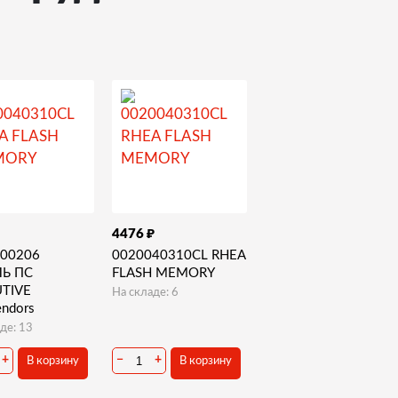
₽
4476
00206
0020040310CL RHEA
ЛЬ ПС
FLASH MEMORY
TIVE
На складе: 6
endors
де: 13
+
−
+
В корзину
В корзину