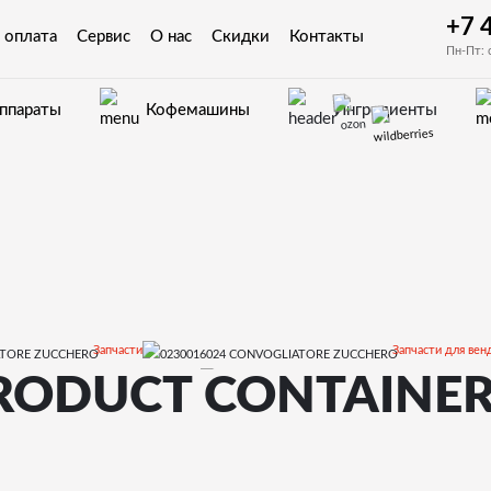
+7 
 оплата
Сервис
О нас
Скидки
Контакты
Пн-Пт: 
аппараты
Кофемашины
Ингредиенты
Запчасти
Запчасти для вен
RODUCT CONTAINER
EUROPA
Запчас
S