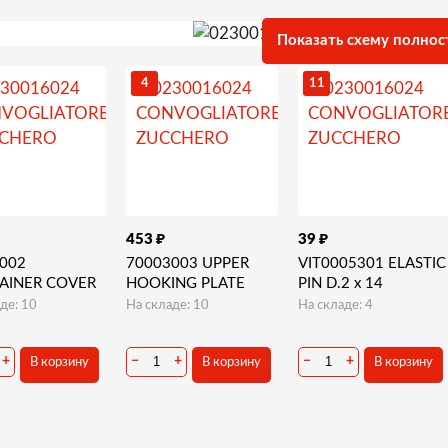
Показать схему полнос
4
11
₽
₽
453
39
002
70003003 UPPER
VIT0005301 ELASTIC
AINER COVER
HOOKING PLATE
PIN D.2 x 14
де: 10
На складе: 10
На складе: 4
+
−
+
−
+
В корзину
В корзину
В корзину