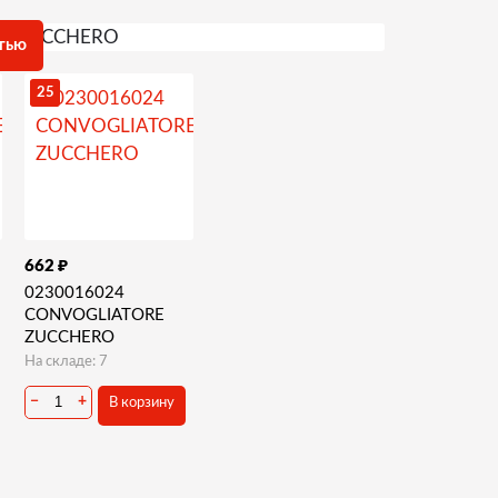
тью
25
₽
662
0230016024
CONVOGLIATORE
ZUCCHERO
На складе: 7
−
+
В корзину