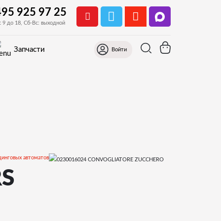
495 925 97 25
с 9 до 18, Сб-Вс: выходной
Запчасти
Войти
динговых автоматов
S
ти и деталировки для Rhea Vendors EUROPA