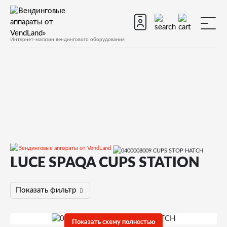
Интернет-магазин вендингового оборудования
LUCE SPAQA CUPS STATION
Запчасти
Запчасти для вендинговых автоматов
Запчасти для вендинговых автоматов Rhea Vendors
Показать фильтр
Luce
Запчасти и деталировки для Rhea Vendors Luce
LUCE SPAQA CUPS STATION
Показать схему полностью