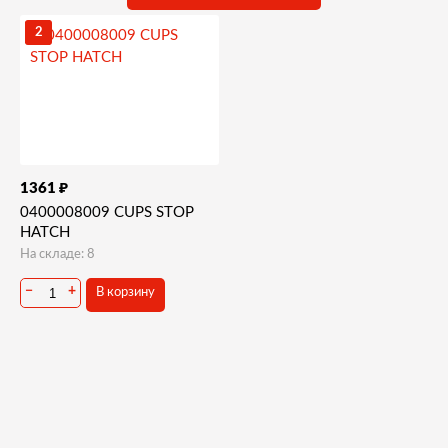
2
₽
1361
0400008009 CUPS STOP
HATCH
На складе: 8
−
+
В корзину