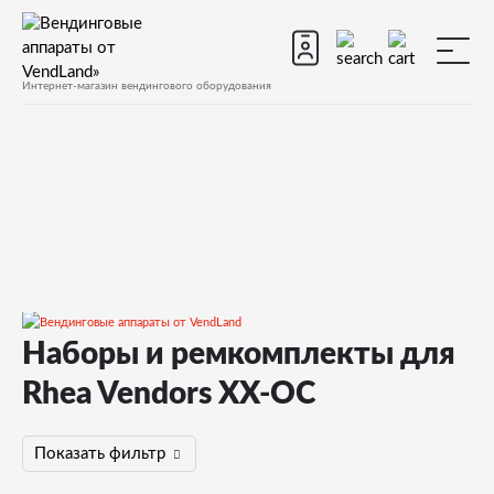
Интернет-магазин вендингового оборудования
Наборы и ремкомплекты для
Запчасти
Rhea Vendors XX-OC
Запчасти для вендинговых автоматов
Запчасти для вендинговых автоматов Rhea Vendors
Показать фильтр
XX-OC