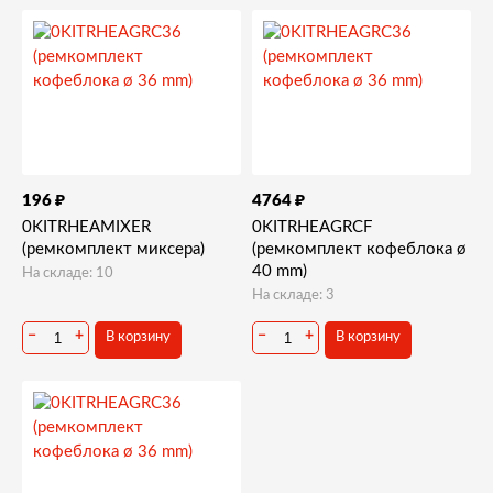
Наборы и ремкомплекты для Rhea Vendors XX-OC
₽
₽
196
4764
0KITRHEAMIXER
0KITRHEAGRCF
(ремкомплект миксера)
(ремкомплект кофеблока ø
40 mm)
На складе: 10
На складе: 3
−
+
−
+
В корзину
В корзину