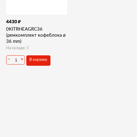
₽
4430
0KITRHEAGRC36
(ремкомплект кофеблока ø
36 mm)
На складе: 1
−
+
В корзину