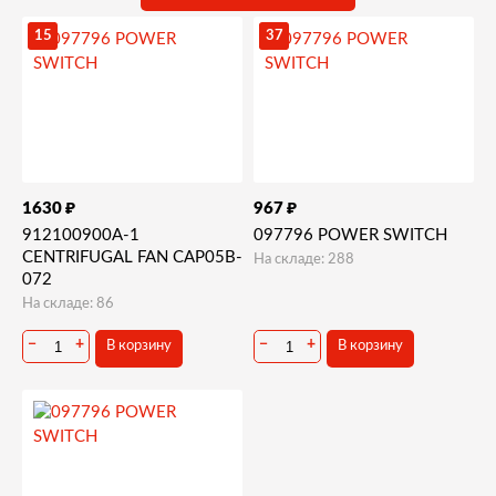
15
37
₽
₽
1630
967
912100900A-1
097796 POWER SWITCH
CENTRIFUGAL FAN CAP05B-
На складе: 288
072
На складе: 86
−
+
−
+
В корзину
В корзину