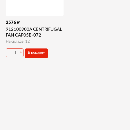
₽
2576
912100900A CENTRIFUGAL
FAN CAP05B-072
На складе: 12
−
+
В корзину