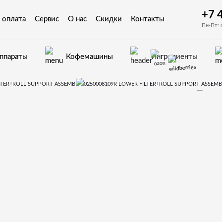
+7 
 оплата
Сервис
О нас
Скидки
Контакты
Пн-Пт: 
аппараты
Кофемашины
Ингредиенты
Запчасти для вендинговых автоматов Rhea Vendors
 и деталировки для Rhea Vendors EUROPA
109R LOWER FILTER+ROLL SUPPORT ASSEMBL