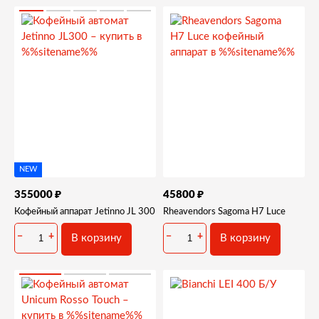
NEW
₽
₽
355000
45800
Кофейный аппарат Jetinno JL 300
Rheavendors Sagoma H7 Luce
−
+
−
+
В корзину
В корзину