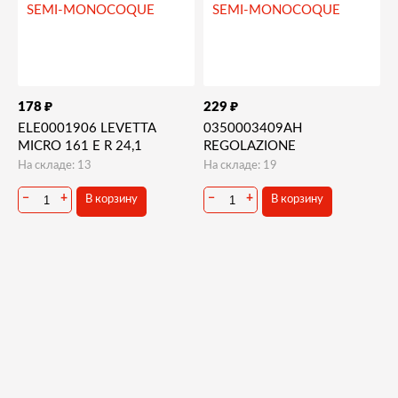
₽
₽
178
229
ELE0001906 LEVETTA
0350003409AH
MICRO 161 E R 24,1
REGOLAZIONE
На складе: 13
На складе: 19
−
+
−
+
В корзину
В корзину