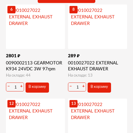
Запчасти и деталировки для Rhea Vendors XX-OC
6
8
CABINET (INSTANT VERSION)
₽
₽
2801
289
0090002113 GEARMOTOR
0010027022 EXTERNAL
K934 24VDC 3W 97rpm
EXHAUST DRAWER
На складе: 44
На складе: 13
−
+
−
+
В корзину
В корзину
12
13