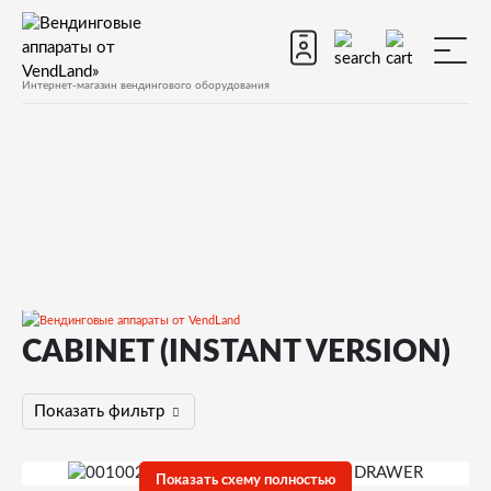
Интернет-магазин вендингового оборудования
CABINET (INSTANT VERSION)
Запчасти
Запчасти для вендинговых автоматов
Показать фильтр
Запчасти для вендинговых автоматов Rhea Vendors
XX-OC
Показать схему полностью