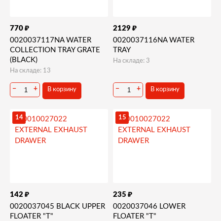
₽
₽
770
2129
0020037117NA WATER
0020037116NA WATER
COLLECTION TRAY GRATE
TRAY
(BLACK)
На складе: 3
На складе: 13
−
+
−
+
В корзину
В корзину
14
15
₽
₽
142
235
0020037045 BLACK UPPER
0020037046 LOWER
FLOATER "T"
FLOATER "T"