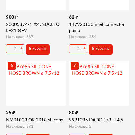
₽
₽
900
62
20005374-1 #2 .NUCLEO
147920150 inlet connector
L=21 Ø=9
pump
На складе: 387
На складе: 254
−
+
−
+
В корзину
В корзину
6
7
₽
₽
25
80
NM01003 OR 2018 silicone
9991035 DADO 1/8 H.4,5
На складе: 891
На складе: 5