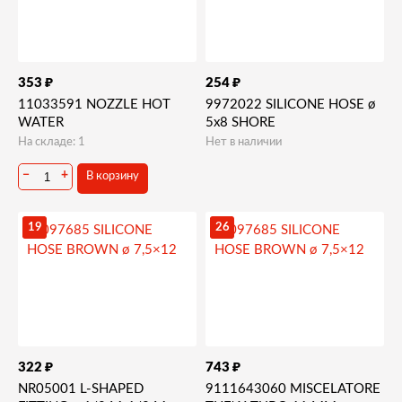
₽
₽
353
254
11033591 NOZZLE HOT
9972022 SILICONE HOSE ø
WATER
5x8 SHORE
На складе: 1
Нет в наличии
−
+
В корзину
19
26
₽
₽
322
743
NR05001 L-SHAPED
9111643060 MISCELATORE