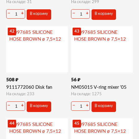
На складе: 31
На складе: 299
−
+
−
+
В корзину
В корзину
42
43
₽
₽
508
56
9111772060 Disk fan
NM05015 V-ring mixer ’05
На складе: 233
На складе: 1275
−
+
−
+
В корзину
В корзину
44
45