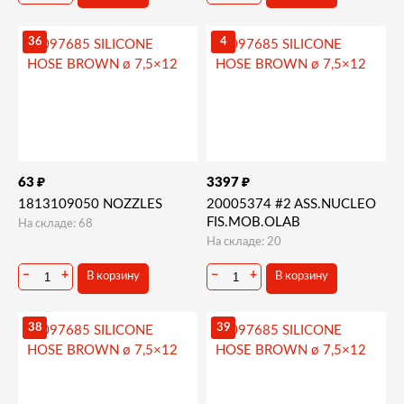
36
4
₽
₽
63
3397
1813109050 NOZZLES
20005374 #2 ASS.NUCLEO
FIS.MOB.OLAB
На складе: 68
На складе: 20
−
+
−
+
В корзину
В корзину
38
39