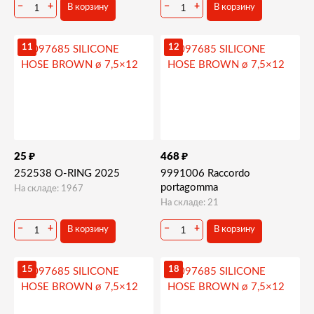
−
+
−
+
В корзину
В корзину
11
12
₽
₽
25
468
252538 O-RING 2025
9991006 Raccordo
portagomma
На складе: 1967
На складе: 21
−
+
−
+
В корзину
В корзину
15
18