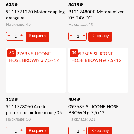
₽
₽
633
3418
9111771270 Motor coupling
912124800P Motore mixer
orange ral
'05 24V DC
На складе: 45
На складе: 40
−
+
−
+
В корзину
В корзину
33
34
₽
₽
113
404
9111773060 Anello
097685 SILICONE HOSE
protezione motore mixer/05
BROWN ø 7,5x12
На складе: 58
На складе: 321
−
+
−
+
В корзину
В корзину