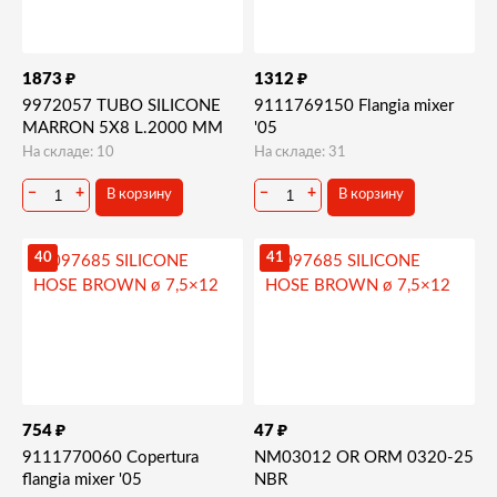
₽
₽
1873
1312
9972057 TUBO SILICONE
9111769150 Flangia mixer
MARRON 5X8 L.2000 MM
'05
На складе: 10
На складе: 31
−
+
−
+
В корзину
В корзину
40
41
₽
₽
754
47
9111770060 Copertura
NM03012 OR ORM 0320-25
flangia mixer '05
NBR