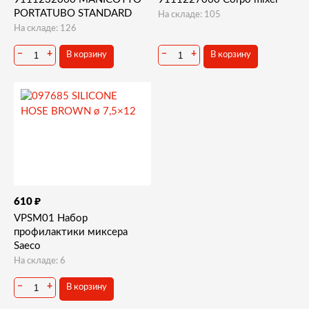
PORTATUBO STANDARD
На складе: 105
На складе: 126
−
+
−
+
В корзину
В корзину
₽
610
VPSM01 Набор
профилактики миксера
Saeco
На складе: 6
−
+
В корзину