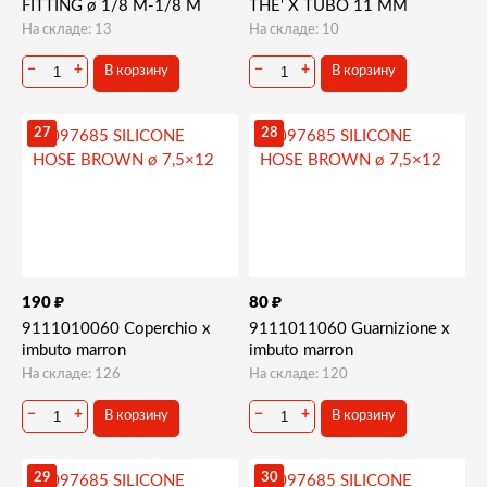
FITTING ø 1/8 M-1/8 M
THE' X TUBO 11 MM
На складе: 13
На складе: 10
−
+
−
+
В корзину
В корзину
27
28
₽
₽
190
80
9111010060 Coperchio x
9111011060 Guarnizione x
imbuto marron
imbuto marron
На складе: 126
На складе: 120
−
+
−
+
В корзину
В корзину
29
30