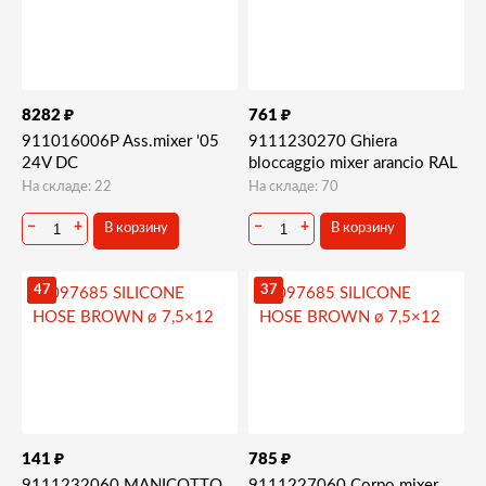
₽
₽
8282
761
911016006P Ass.mixer '05
9111230270 Ghiera
24V DC
bloccaggio mixer arancio RAL
На складе: 22
На складе: 70
−
+
−
+
В корзину
В корзину
47
37
₽
₽
141
785
9111232060 MANICOTTO
9111227060 Corpo mixer