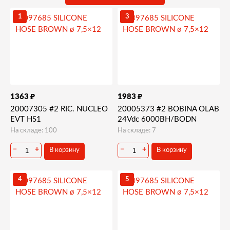
Клапанная группа, миксер
1
3
₽
₽
1363
1983
20007305 #2 RIC. NUCLEO
20005373 #2 BOBINA OLAB
EVT HS1
24Vdc 6000BH/BODN
На складе: 100
На складе: 7
−
+
−
+
В корзину
В корзину
4
5