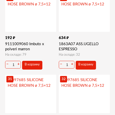
₽
₽
192
634
9111009060 Imbuto x
1863A07 ASS.UGELLO
polveri marron
ESPRESSO
На складе: 79
На складе: 32
−
+
−
+
В корзину
В корзину
31
32