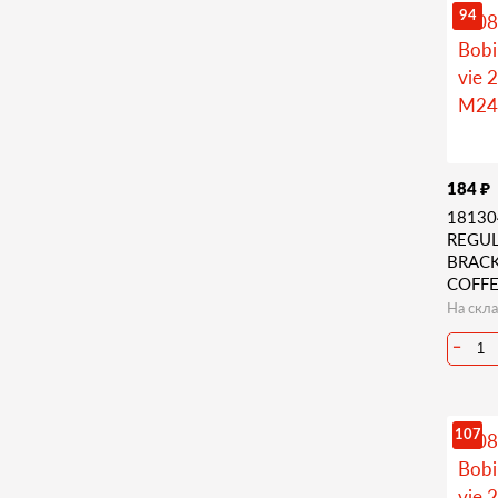
94
₽
184
18130
REGU
BRACK
COFFE
На скла
−
107