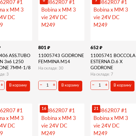
8
9
₽
₽
₽
801
652
406 ASS.TUBO
11005743 GODRONE
11005741 BOCCOLA
N 3x6 L250
FEMMINA M14
ESTERNA D.6 X
ONE 7MM-1/8
GODRONE
На складе: 30
де: 3
На складе: 7
В корзину
В корзину
В корзину
+
−
+
−
+
16
21