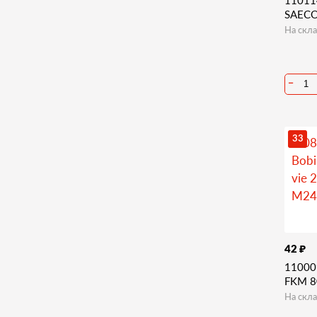
SAECO
На скла
−
33
₽
42
11000
FKM 80
На скла