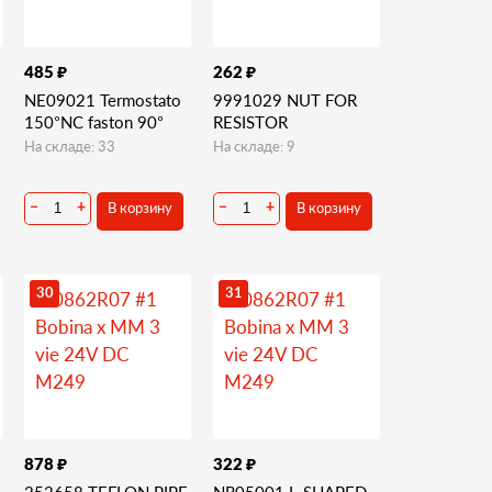
₽
₽
485
262
NE09021 Termostato
9991029 NUT FOR
150°NC faston 90°
RESISTOR
На складе: 33
На складе: 9
В корзину
В корзину
−
+
−
+
30
31
₽
₽
878
322
252658 TEFLON PIPE
NR05001 L-SHAPED