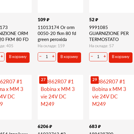
₽
₽
109
52
173
11013174 Or orm
9991085
NIZIONE ORM
0050-20 fkm 80 fd
GUARNIZIONE PER
20 FKM 80 FD
green peroxida
TERMOSTATO
де: 405
На складе: 159
На складе: 57
В корзину
В корзину
В корзину
+
−
+
−
+
27
29
₽
₽
6206
683
454 (тройник
11023762 #2
189428700