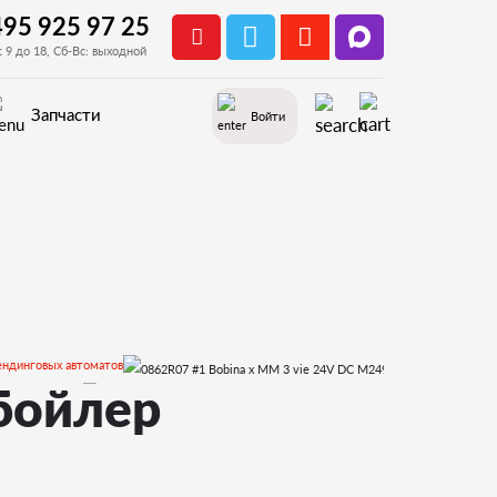
495 925 97 25
с 9 до 18, Сб-Вс: выходной
Запчасти
Войти
ендинговых автоматов
 и деталировки
бойлер