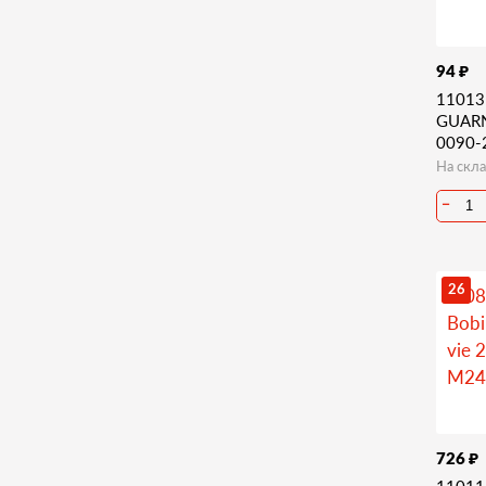
₽
94
11013
GUAR
0090-
На скла
−
26
₽
726
11011