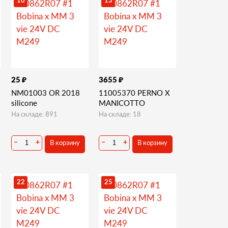
10
13
₽
₽
25
3655
NM01003 OR 2018
11005370 PERNO X
silicone
MANICOTTO
На складе: 891
На складе: 18
В корзину
В корзину
−
+
−
+
22
25