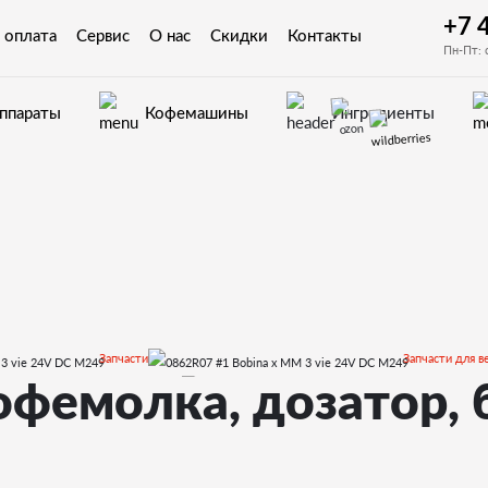
+7 
 оплата
Сервис
О нас
Скидки
Контакты
Пн-Пт: 
аппараты
Кофемашины
Ингредиенты
Запчасти
Запчасти для в
Phedra EVO
Запчасти
офемолка, дозатор, 