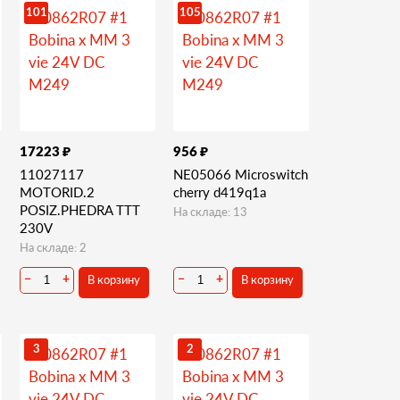
101
105
₽
₽
17223
956
11027117
NE05066 Microswitch
MOTORID.2
cherry d419q1a
POSIZ.PHEDRA TTT
На складе: 13
230V
На складе: 2
В корзину
В корзину
−
+
−
+
3
2