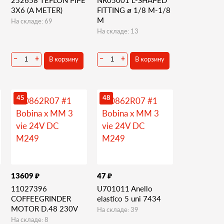
3X6 (A METER)
FITTING ø 1/8 M-1/8
M
На складе: 69
На складе: 13
В корзину
В корзину
−
+
−
+
45
48
₽
₽
13609
47
11027396
U701011 Anello
COFFEEGRINDER
elastico 5 uni 7434
MOTOR D.48 230V
На складе: 39
На складе: 8