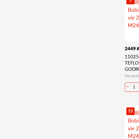
7
2449
11025
TEFLO
GODR
На скла
−
15