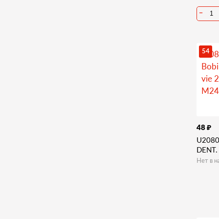
−
54
₽
48
U2080
DENT.
Нет в н