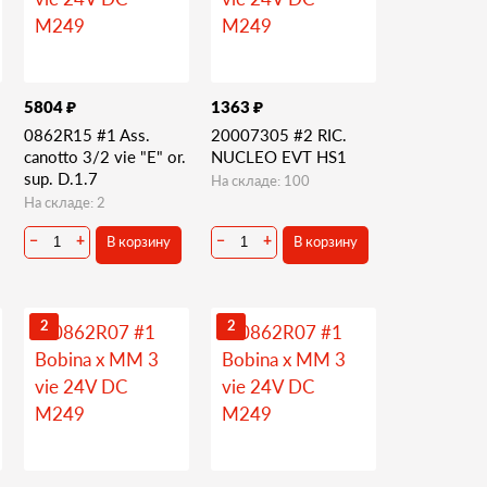
₽
₽
5804
1363
0862R15 #1 Ass.
20007305 #2 RIC.
canotto 3/2 vie "E" or.
NUCLEO EVT HS1
sup. D.1.7
На складе: 100
На складе: 2
В корзину
В корзину
−
+
−
+
2
2