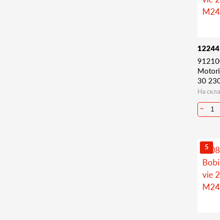
1224
91210
Motori
30 23
На скла
−
5