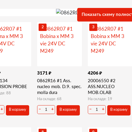
Показать схему полнос
2
3
₽
₽
₽
3171
4206
134
0862R16 #1 Ass.
20006550 #2
SION PROBE
nucleo mob. D.9. spec.
ASS.NUCLEO
molla dura
MOB.OLAB
де: 88
На складе: 68
На складе: 19
В корзину
В корзину
В корзину
+
−
+
−
+