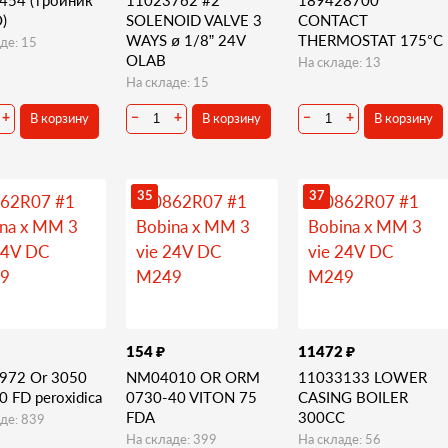
)
SOLENOID VALVE 3
CONTACT
WAYS ø 1/8” 24V
THERMOSTAT 175°C
де: 15
OLAB
На складе: 13
На складе: 15
В корзину
В корзину
В корзину
+
−
+
−
+
35
37
₽
₽
154
11472
972 Or 3050
NM04010 OR ORM
11033133 LOWER
 FD peroxidica
0730-40 VITON 75
CASING BOILER
FDA
300CC
де: 839
На складе: 399
На складе: 56