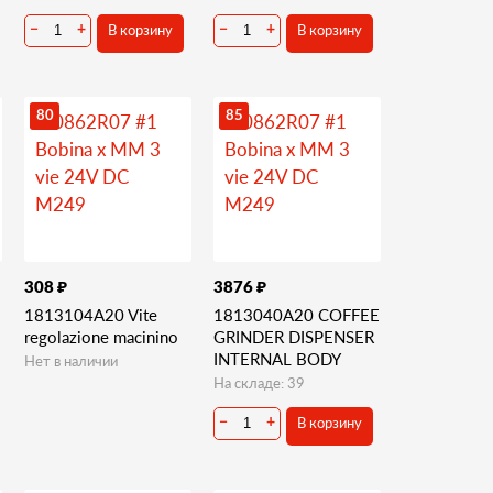
В корзину
В корзину
−
+
−
+
80
85
₽
₽
308
3876
1813104A20 Vite
1813040A20 COFFEE
regolazione macinino
GRINDER DISPENSER
INTERNAL BODY
Нет в наличии
На складе: 39
В корзину
−
+