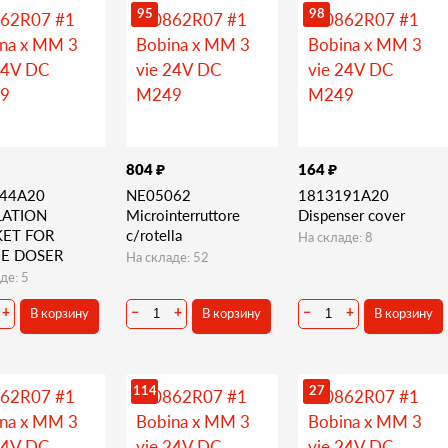
95
98
₽
₽
804
164
44A20
NE05062
1813191A20
LATION
Microinterruttore
Dispenser cover
ET FOR
c/rotella
На складе: 8
E DOSER
На складе: 52
де: 5
В корзину
В корзину
В корзину
+
−
+
−
+
114
27