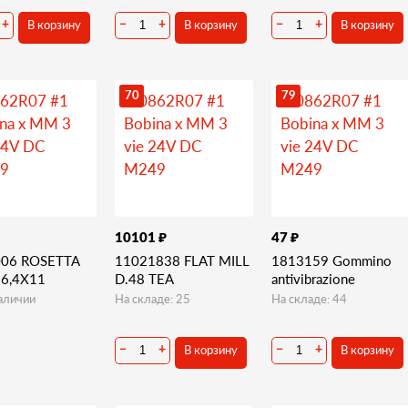
В корзину
В корзину
В корзину
+
−
+
−
+
70
79
₽
₽
10101
47
06 ROSETTA
11021838 FLAT MILL
1813159 Gommino
 6,4X11
D.48 TEA
antivibrazione
аличии
На складе: 25
На складе: 44
В корзину
В корзину
−
+
−
+