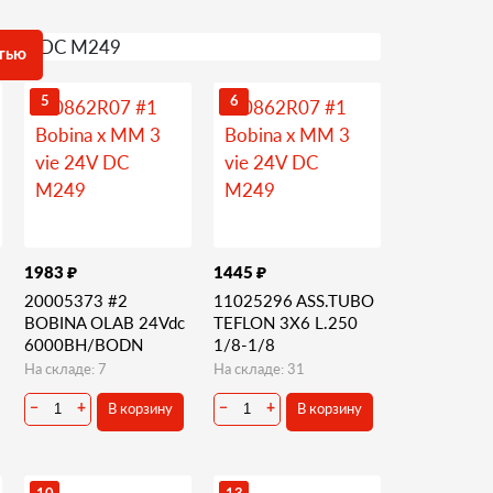
тью
5
6
₽
₽
1983
1445
20005373 #2
11025296 ASS.TUBO
BOBINA OLAB 24Vdc
TEFLON 3X6 L.250
6000BH/BODN
1/8-1/8
На складе: 7
На складе: 31
В корзину
В корзину
−
+
−
+