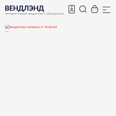
Интернет-магазин вендингового оборудования
Запчасти
Запчасти для вендинговых автоматов
Запчасти для вендинговых автоматов Bianchi
GAIA
Запчасти и деталировки для Bianchi GAIA
37-Сливной лоток, носики выдачи
01917011P74 bracket for coffe grounds tray