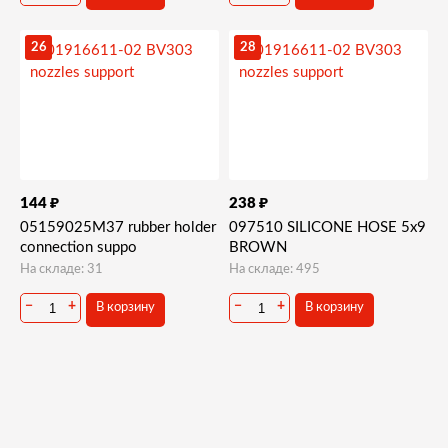
26
28
₽
₽
144
238
05159025M37 rubber holder
097510 SILICONE HOSE 5x9
connection suppo
BROWN
На складе: 31
На складе: 495
−
+
−
+
В корзину
В корзину