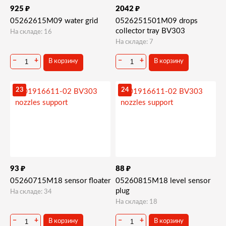
₽
₽
925
2042
05262615M09 water grid
0526251501M09 drops
collector tray BV303
На складе: 16
На складе: 7
−
+
−
+
В корзину
В корзину
23
24
₽
₽
93
88
05260715M18 sensor floater
05260815M18 level sensor
plug
На складе: 34
На складе: 18
−
+
−
+
В корзину
В корзину