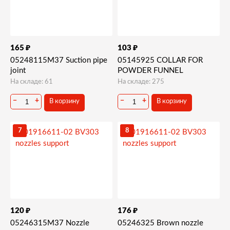
₽
₽
165
103
05248115M37 Suction pipe
05145925 COLLAR FOR
joint
POWDER FUNNEL
На складе: 61
На складе: 275
−
+
−
+
В корзину
В корзину
7
8
₽
₽
120
176
05246315M37 Nozzle
05246325 Brown nozzle