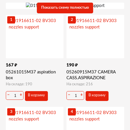
Показать схему полностью
1
2
₽
₽
167
190
05261015M37 aspiration
05260915M37 CAMERA
box
CASS.ASPIRAZIONE
На складе: 190
На складе: 216
−
+
−
+
В корзину
В корзину
3
4