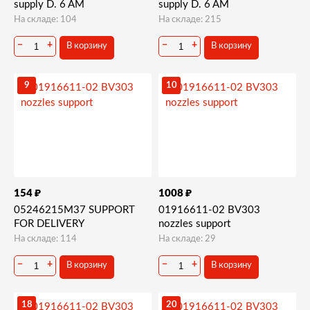
supply D. 6 AM
supply D. 6 AM
На складе: 104
На складе: 215
−
+
−
+
В корзину
В корзину
9
10
₽
₽
154
1008
05246215M37 SUPPORT
01916611-02 BV303
FOR DELIVERY
nozzles support
На складе: 114
На складе: 29
−
+
−
+
В корзину
В корзину
18
20