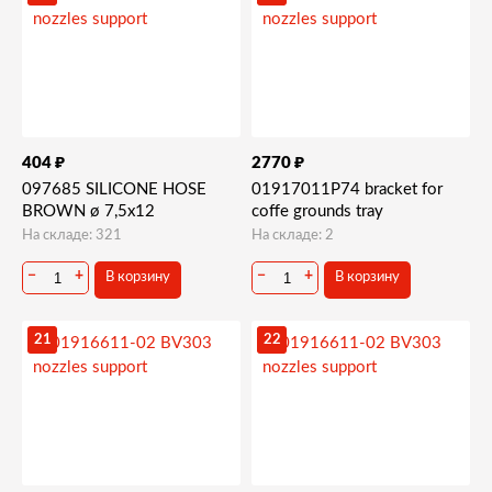
₽
₽
404
2770
097685 SILICONE HOSE
01917011P74 bracket for
BROWN ø 7,5x12
coffe grounds tray
На складе: 321
На складе: 2
−
+
−
+
В корзину
В корзину
21
22