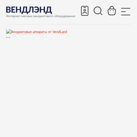
Интернет-магазин вендингового оборудования
Запчасти
Запчасти для вендинговых автоматов
Запчасти для вендинговых автоматов Bianchi
GAIA
Запчасти и деталировки для Bianchi GAIA
3-Дверь
05260315M27 FOLDING CUP HOLDER