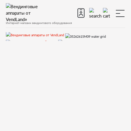
Интернет-магазин вендингового оборудования
Запчасти
Запчасти для вендинговых автоматов
Запчасти для вендинговых автоматов Bianchi
GAIA
Запчасти и деталировки для Bianchi GAIA
37-Сливной лоток, носики выдачи
05262615M09 water grid