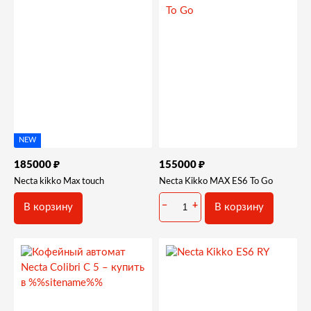
NEW
₽
₽
185000
155000
Necta kikko Max touch
Necta Kikko MAX ES6 To Go
−
+
В корзину
В корзину