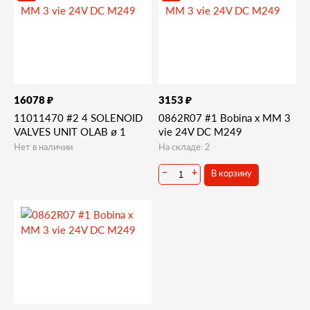
₽
₽
16078
3153
11011470 #2 4 SOLENOID
0862R07 #1 Bobina x MM 3
VALVES UNIT OLAB ø 1
vie 24V DC M249
Нет в наличии
На складе: 2
В корзину
−
+