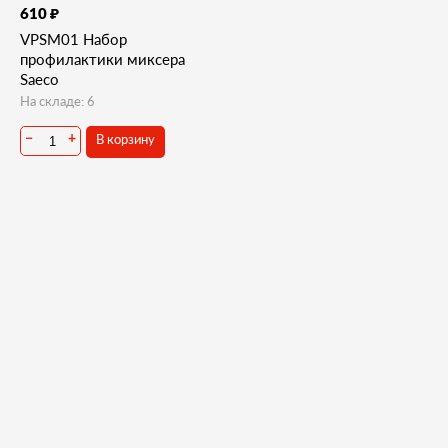
₽
610
VPSM01 Набор
профилактики миксера
Saeco
На складе: 6
В корзину
−
+