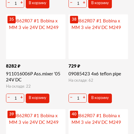
В корзину
В корзину
−
+
−
+
35
38
₽
₽
8282
729
911016006P Ass.mixer '05
09085423 4x6 teflon pipe
24V DC
На складе: 62
На складе: 22
В корзину
В корзину
−
+
−
+
39
40