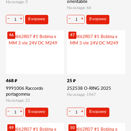
orientabile
На складе: 3
На складе: 66
В корзину
В корзину
−
+
−
+
46
47
₽
₽
468
25
9991006 Raccordo
252538 O-RING 2025
portagomma
На складе: 1967
На складе: 21
В корзину
В корзину
−
+
−
+
49
50