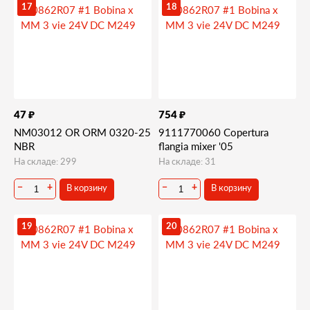
17
18
₽
₽
47
754
NM03012 OR ORM 0320-25
9111770060 Copertura
NBR
flangia mixer '05
На складе: 299
На складе: 31
В корзину
В корзину
−
+
−
+
19
20