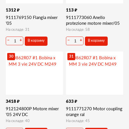
₽
₽
1312
113
9111769150 Flangia mixer
9111773060 Anello
'05
protezione motore mixer/05
На складе: 31
На складе: 58
В корзину
В корзину
−
+
−
+
30
31
₽
₽
3418
633
912124800P Motore mixer
9111771270 Motor coupling
'05 24V DC
orange ral
На складе: 40
На складе: 45