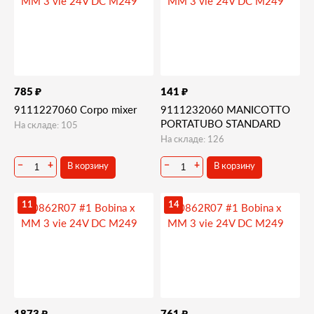
₽
₽
785
141
9111227060 Corpo mixer
9111232060 MANICOTTO
PORTATUBO STANDARD
На складе: 105
На складе: 126
В корзину
В корзину
−
+
−
+
11
14
₽
₽