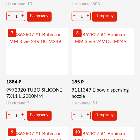
На складе: 10
На складе: 803
В корзину
В корзину
−
+
−
+
7
8
₽
₽
1884
185
9972320 TUBO SILICONE
9111349 Elbow dispensing
7X11 L.2000MM
nozzle
На складе: 5
На складе: 51
В корзину
В корзину
−
+
−
+
9
10