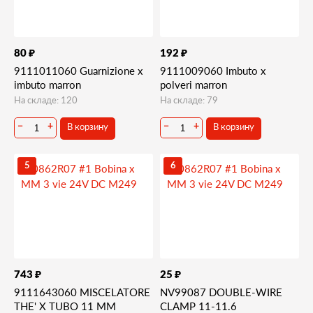
₽
₽
80
192
9111011060 Guarnizione x
9111009060 Imbuto x
imbuto marron
polveri marron
На складе: 120
На складе: 79
В корзину
В корзину
−
+
−
+
5
6
₽
₽
743
25
9111643060 MISCELATORE
NV99087 DOUBLE-WIRE
THE' X TUBO 11 MM
CLAMP 11-11.6