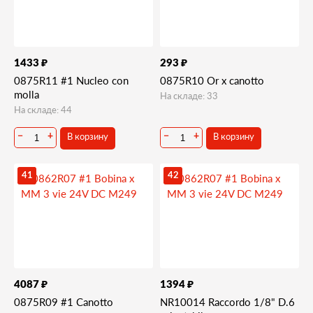
₽
₽
1433
293
0875R11 #1 Nucleo con
0875R10 Or x canotto
molla
На складе: 33
На складе: 44
В корзину
В корзину
−
+
−
+
41
42
₽
₽
4087
1394
0875R09 #1 Canotto
NR10014 Raccordo 1/8" D.6