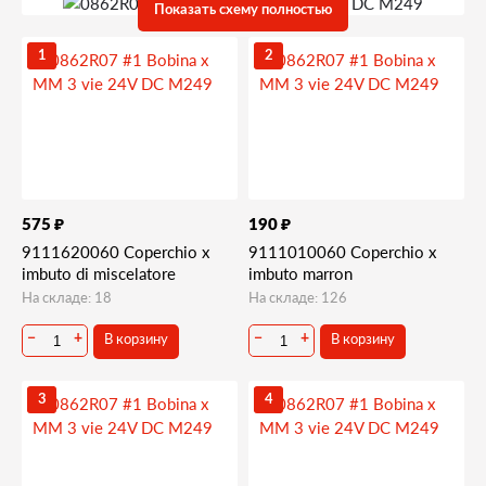
Запчасти и деталировки для Saeco Diamante
Показать схему полностью
11)Миксеры, клапанная группа
1
2
₽
₽
575
190
9111620060 Coperchio x
9111010060 Coperchio x
imbuto di miscelatore
imbuto marron
На складе: 18
На складе: 126
В корзину
В корзину
−
+
−
+
3
4