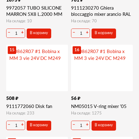
1873
761
9972057 TUBO SILICONE
9111230270 Ghiera
MARRON 5X8 L.2000 MM
bloccaggio mixer arancio RAL
На складе: 10
На складе: 70
В корзину
В корзину
−
+
−
+
15
16
₽
₽
508
56
9111772060 Disk fan
NM05015 V-ring mixer ’05
На складе: 233
На складе: 1275
В корзину
В корзину
−
+
−
+