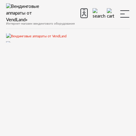
Интернет-магазин вендингового оборудования
Запчасти
Запчасти для вендинговых автоматов
Запчасти для вендинговых автоматов Bianchi
GAIA
Запчасти и деталировки для Bianchi GAIA
3-Дверь
30268711 lexan for notice -board BV303