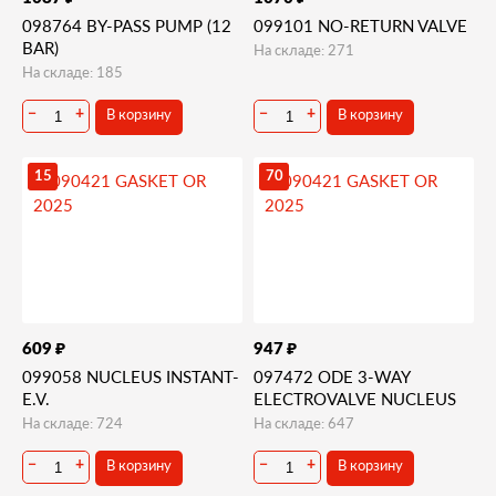
098764 BY-PASS PUMP (12
099101 NO-RETURN VALVE
BAR)
На складе: 271
На складе: 185
В корзину
В корзину
−
+
−
+
15
70
₽
₽
609
947
099058 NUCLEUS INSTANT-
097472 ODE 3-WAY
E.V.
ELECTROVALVE NUCLEUS
На складе: 724
На складе: 647
В корзину
В корзину
−
+
−
+