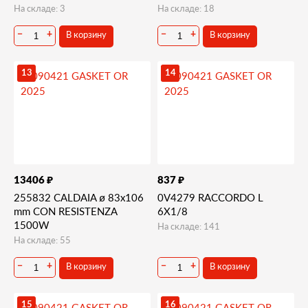
На складе: 3
На складе: 18
В корзину
В корзину
−
+
−
+
13
14
₽
₽
13406
837
255832 CALDAIA ø 83x106
0V4279 RACCORDO L
mm CON RESISTENZA
6X1/8
1500W
На складе: 141
На складе: 55
В корзину
В корзину
−
+
−
+
15
16