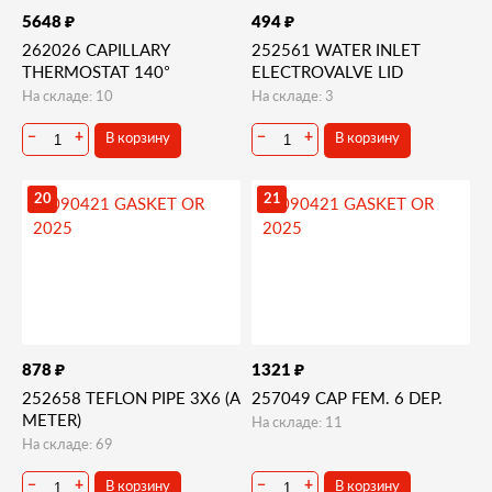
₽
₽
5648
494
262026 CAPILLARY
252561 WATER INLET
THERMOSTAT 140°
ELECTROVALVE LID
На складе: 10
На складе: 3
В корзину
В корзину
−
+
−
+
20
21
₽
₽
878
1321
252658 TEFLON PIPE 3X6 (A
257049 CAP FEM. 6 DEP.
METER)
На складе: 11
На складе: 69
В корзину
В корзину
−
+
−
+