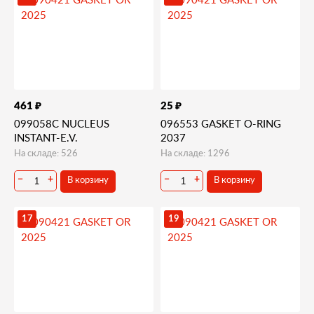
₽
₽
461
25
099058C NUCLEUS
096553 GASKET O-RING
INSTANT-E.V.
2037
На складе: 526
На складе: 1296
В корзину
В корзину
−
+
−
+
17
19