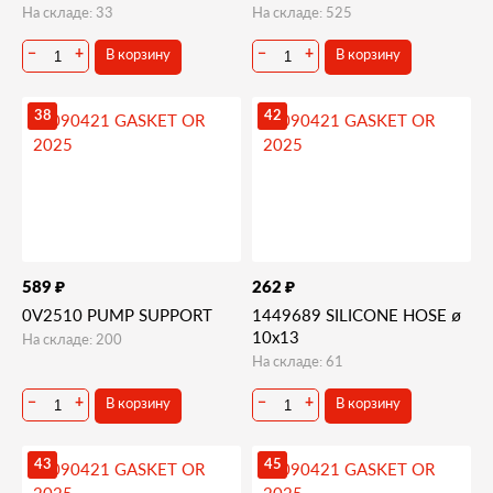
На складе: 33
На складе: 525
В корзину
В корзину
−
+
−
+
38
42
₽
₽
589
262
0V2510 PUMP SUPPORT
1449689 SILICONE HOSE ø
10x13
На складе: 200
На складе: 61
В корзину
В корзину
−
+
−
+
43
45