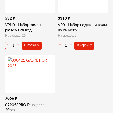
₽
₽
532
3310
VPN01 Набор замены
VP01 Набор подкачки воды
разъёма сч воды
из канистры
На складе: 25
На складе: 2
В корзину
В корзину
−
+
−
+
₽
7066
099058PRO Plunger set
20pcs