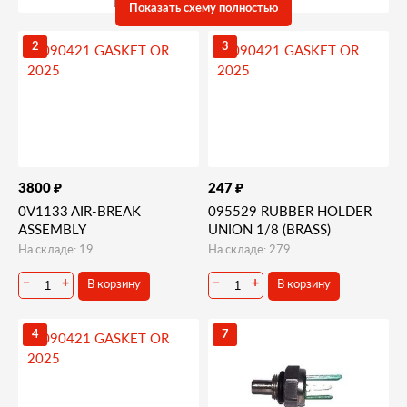
Показать схему полностью
2
3
₽
₽
3800
247
0V1133 AIR-BREAK
095529 RUBBER HOLDER
ASSEMBLY
UNION 1/8 (BRASS)
На складе: 19
На складе: 279
В корзину
В корзину
−
+
−
+
4
7