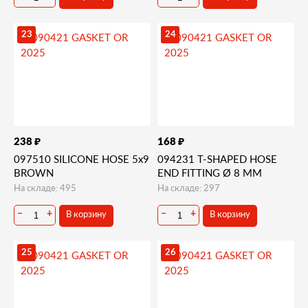
23
24
₽
₽
238
168
097510 SILICONE HOSE 5x9
094231 T-SHAPED HOSE
BROWN
END FITTING Ø 8 MM
На складе: 495
На складе: 297
В корзину
В корзину
−
+
−
+
25
26