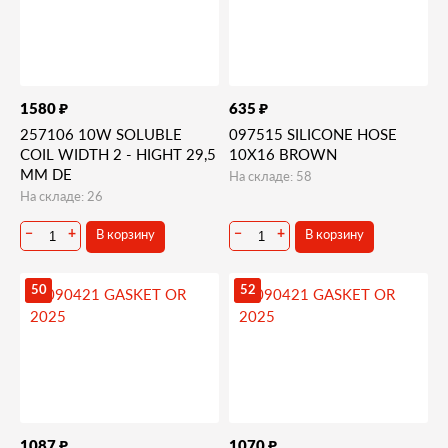
₽
₽
1580
635
257106 10W SOLUBLE
097515 SILICONE HOSE
COIL WIDTH 2 - HIGHT 29,5
10X16 BROWN
MM DE
На складе: 58
На складе: 26
В корзину
В корзину
−
+
−
+
50
52
₽
₽
1087
1070