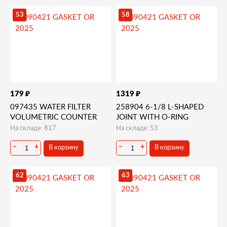
53
58
₽
₽
179
1319
097435 WATER FILTER
258904 6-1/8 L-SHAPED
VOLUMETRIC COUNTER
JOINT WITH O-RING
На складе: 817
На складе: 53
В корзину
В корзину
−
+
−
+
62
63