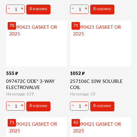
В корзину
В корзину
−
+
−
+
70
71
₽
₽
555
1052
097472C ODE* 3-WAY
257106C 10W SOLUBLE
ELECTROVALVE
COIL
На складе: 519
На складе: 10
В корзину
В корзину
−
+
−
+
71
42