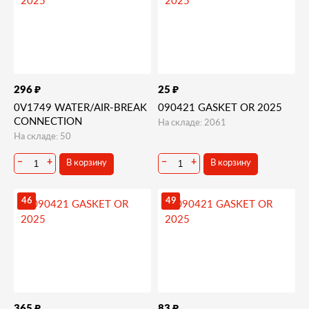
₽
₽
296
25
0V1749 WATER/AIR-BREAK
090421 GASKET OR 2025
CONNECTION
На складе: 2061
На складе: 50
В корзину
В корзину
−
+
−
+
46
49
₽
₽
365
83