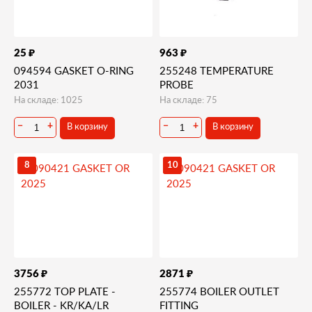
₽
₽
25
963
094594 GASKET O-RING
255248 TEMPERATURE
2031
PROBE
На складе: 1025
На складе: 75
В корзину
В корзину
−
+
−
+
8
10
₽
₽
3756
2871
255772 TOP PLATE -
255774 BOILER OUTLET
BOILER - KR/KA/LR
FITTING