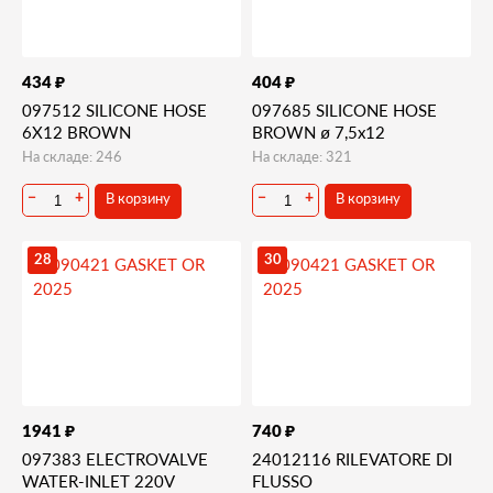
₽
₽
434
404
097512 SILICONE HOSE
097685 SILICONE HOSE
6X12 BROWN
BROWN ø 7,5x12
На складе: 246
На складе: 321
В корзину
В корзину
−
+
−
+
28
30
₽
₽
1941
740
097383 ELECTROVALVE
24012116 RILEVATORE DI
WATER-INLET 220V
FLUSSO