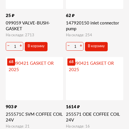
₽
₽
25
62
099059 VALVE-BUSH-
147920150 inlet connector
GASKET
pump
На складе: 2713
На складе: 254
В корзину
В корзину
−
+
−
+
68
68
₽
₽
903
1614
255571С SVM COFFEE COIL
255571 ODE COFFEE COIL
24V
24V
На складе: 21
На складе: 16