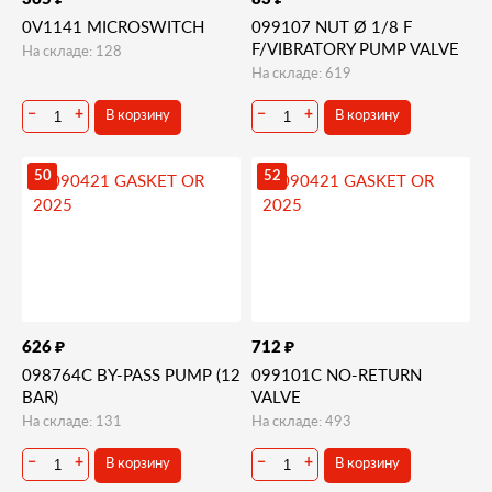
0V1141 MICROSWITCH
099107 NUT Ø 1/8 F
F/VIBRATORY PUMP VALVE
На складе: 128
На складе: 619
В корзину
В корзину
−
+
−
+
50
52
₽
₽
626
712
098764C BY-PASS PUMP (12
099101C NO-RETURN
BAR)
VALVE
На складе: 131
На складе: 493
В корзину
В корзину
−
+
−
+